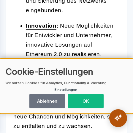
und Sicherung des Netzwerks
eingebunden.
Innovation
:
Neue Möglichkeiten
für Entwickler und Unternehmer,
innovative Lösungen auf
Ethereum 2.0 zu realisieren.
Cookie-Einstellungen
Insgesamt stärkt Ethereum 2.0 die
Wir nutzen Cookies für
Analytics, Functionality & Werbung
.
Position von Ethereum als führende
Einstellungen
Plattform für dezentrale Anwendungen
Ablehnen
OK
und bietet der Community zahlreiche
neue Chancen und Möglichkeiten, sich
zu entfalten und zu wachsen.