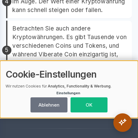
im Auge. Der Wert einer Kryptowährung
kann schnell steigen oder fallen.
Betrachten Sie auch andere
Kryptowährungen. Es gibt Tausende von
verschiedenen Coins und Tokens, und
während Viberate Coin einzigartig ist,
könnte es auch andere geben, die zu
Ihrer Anlagestrategie passen.
Cookie-Einstellungen
Wir nutzen Cookies für
Analytics, Functionality & Werbung
.
Einstellungen
Ablehnen
OK