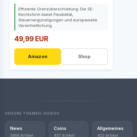
Effiziente Grenzüberschreitung: Die SE-
Rechtsform bietet Flexibilität,
Steuervergünstigungen und europaweite
Vereinheitlichung.
49,99 EUR
Amazon
Shop
UNSERE THEMEN-GUIDES
News
Coins
Allgemeines
3866 Artikel
437 Artikel
422 Artikel