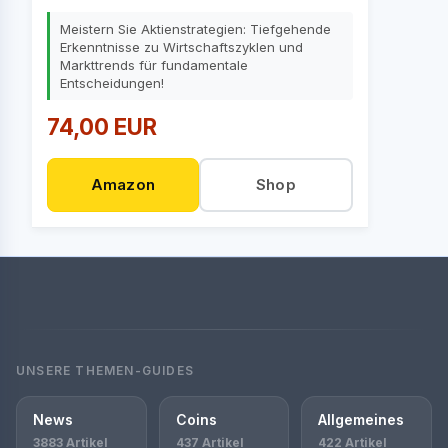
Meistern Sie Aktienstrategien: Tiefgehende
Erkenntnisse zu Wirtschaftszyklen und
Markttrends für fundamentale
Entscheidungen!
74,00 EUR
Amazon
Shop
UNSERE THEMEN-GUIDES
News
Coins
Allgemeines
3883 Artikel
437 Artikel
422 Artikel