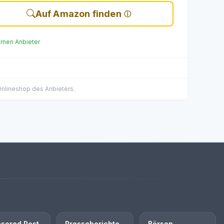
Auf Amazon finden
ernen Anbieter
 Onlineshop des Anbieters.
sored Post
Presseberichte
Börsen