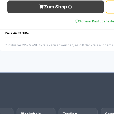
Zum Shop
Sicherer Kauf über ext
Preis: 44.99 EUR*
* inklusive 19% MwSt. / Preis kann abweichen, es gilt der Preis auf dem
s
Blockchain
Trading
Spon