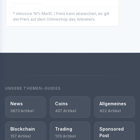
* inklusive 19% MwSt. / Preis kann abweichen, es gilt
der Preis auf dem Onlineshop des Anbieters.
UNSERE THEMEN-GUIDES
News
Coins
Allgemeines
3873 Artikel
437 Artikel
422 Artikel
Blockchain
Trading
Sponsored
Post
157 Artikel
105 Artikel