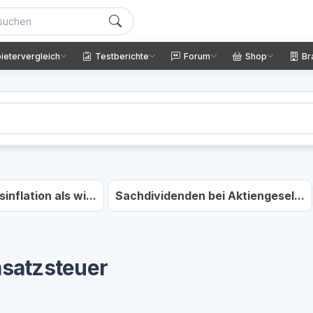
ietervergleich
Testberichte
Forum
Shop
Br
nflation als wi...
Sachdividenden bei Aktiengesel...
msatzsteuer