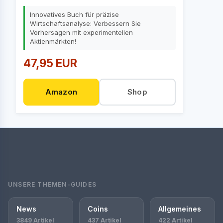
Innovatives Buch für präzise
Wirtschaftsanalyse: Verbessern Sie
Vorhersagen mit experimentellen
Aktienmärkten!
47,95 EUR
Amazon
Shop
UNSERE THEMEN-GUIDES
News
Coins
Allgemeines
3849 Artikel
437 Artikel
422 Artikel