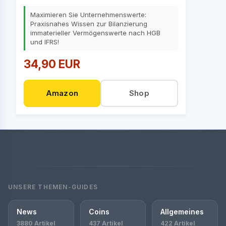
Maximieren Sie Unternehmenswerte:
Praxisnahes Wissen zur Bilanzierung
immaterieller Vermögenswerte nach HGB
und IFRS!
34,90 EUR
Amazon
Shop
UNSERE THEMEN-GUIDES
News
Coins
Allgemeines
3880 Artikel
437 Artikel
422 Artikel