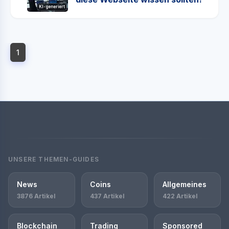
KI-generiert
1
UNSERE THEMEN-GUIDES
News
Coins
Allgemeines
3876 Artikel
437 Artikel
422 Artikel
Blockchain
Trading
Sponsored