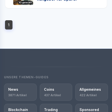
KI-generiert
1
UNSERE THEMEN-GUIDES
News
Coins
Allgemeines
3871 Artikel
437 Artikel
422 Artikel
Blockchain
Trading
Sponsored