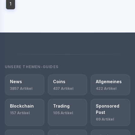
1
UNSERE THEMEN-GUIDES
News
Coins
Allgemeines
3857 Artikel
437 Artikel
422 Artikel
Blockchain
Trading
Sponsored
Post
157 Artikel
105 Artikel
69 Artikel