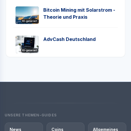
Bitcoin Mining mit Solarstrom -
Theorie und Praxis
KI-generiert
AdvCash Deutschland
KI-generiert
UNSERE THEMEN-GUIDES
News
Coins
Allgemeines