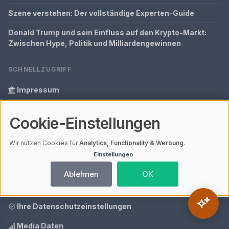
Szene verstehen: Der vollständige Experten-Guide
Donald Trump und sein Einfluss auf den Krypto-Markt:
Zwischen Hype, Politik und Milliardengewinnen
SCHNELLZUGRIFF
Impressum
Datenschutz
Cookie-Einstellungen
Unsere Mission
Wir nutzen Cookies für
Analytics, Functionality & Werbung
.
Informationen zur Inhalt
Einstellungen
Glossar
Ablehnen
OK
Tools
Ihre Datenschutzeinstellungen
Media Daten