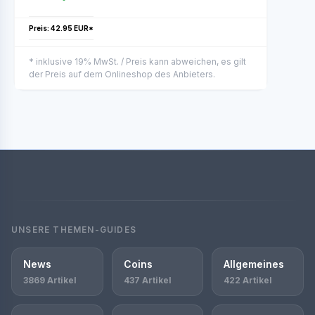
Preis: 42.95 EUR*
* inklusive 19% MwSt. / Preis kann abweichen, es gilt
der Preis auf dem Onlineshop des Anbieters.
UNSERE THEMEN-GUIDES
News
Coins
Allgemeines
3869 Artikel
437 Artikel
422 Artikel