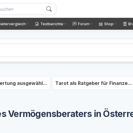
ietervergleich
Testberichte
Forum
Shop
Br
ertung ausgewähl...
Tarot als Ratgeber für Finanze...
des Vermögensberaters in Österr