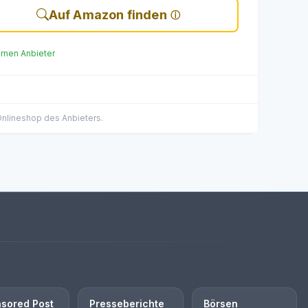
Auf Amazon finden
ernen Anbieter
 Onlineshop des Anbieters.
sored Post
Presseberichte
Börsen