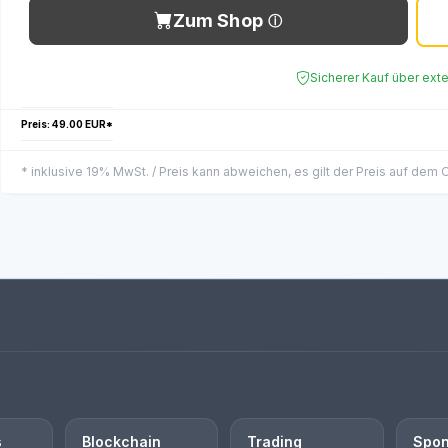
Zum Shop
Sicherer Kauf über ext
Preis: 49.00 EUR*
* inklusive 19% MwSt. / Preis kann abweichen, es gilt der Preis auf dem
s
Blockchain
Trading
Spon