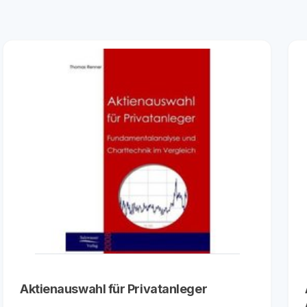
Aktienauswahl für Privatanleger