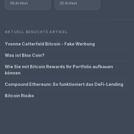
36 Artikel
33 Artikel
AKTUELL BESUCHTE ARTIKEL
Yvonne Catterfeld Bitcoin - Fake Werbung
Was ist Blox Coin?
Wie Sie mit Bitcoin Rewards Ihr Portfolio aufbauen
können
Compound Ethereum: So funktioniert das DeFi-Lending
Bitcoin Risiko