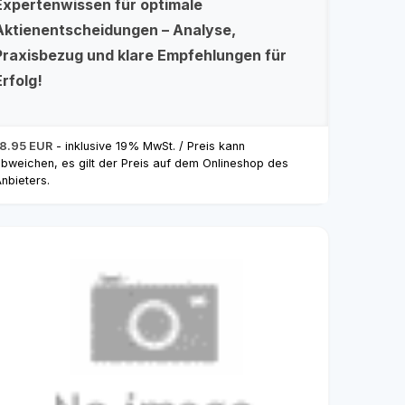
Expertenwissen für optimale
Aktienentscheidungen – Analyse,
Praxisbezug und klare Empfehlungen für
Erfolg!
18.95 EUR
- inklusive 19% MwSt. / Preis kann
bweichen, es gilt der Preis auf dem Onlineshop des
nbieters.