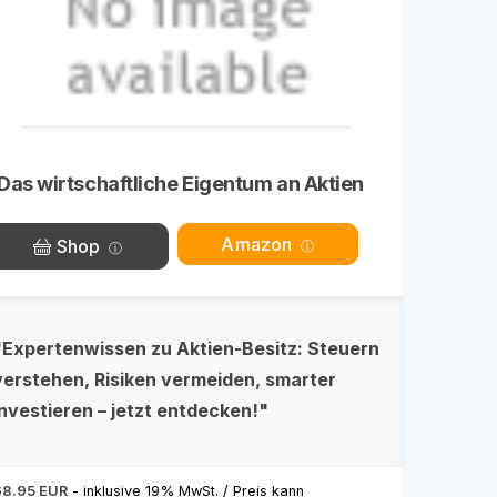
Das wirtschaftliche Eigentum an Aktien
Amazon
Shop
"Expertenwissen zu Aktien-Besitz: Steuern
verstehen, Risiken vermeiden, smarter
investieren – jetzt entdecken!"
68.95 EUR
- inklusive 19% MwSt. / Preis kann