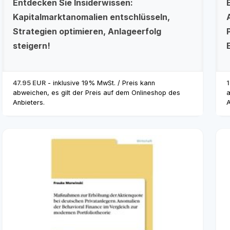
Entdecken Sie Insiderwissen:
Kapitalmarktanomalien entschlüsseln,
Strategien optimieren, Anlageerfolg
steigern!
47.95 EUR
- inklusive 19% MwSt. / Preis kann
abweichen, es gilt der Preis auf dem Onlineshop des
a
Anbieters.
A