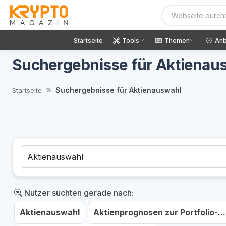
Startseite
Tools
Themen
Anb
Suchergebnisse für Aktienau
Suchergebnisse für Aktienauswahl
Startseite
Nutzer suchten gerade nach:
Aktienauswahl
Aktienprognosen zur Portfolio-...