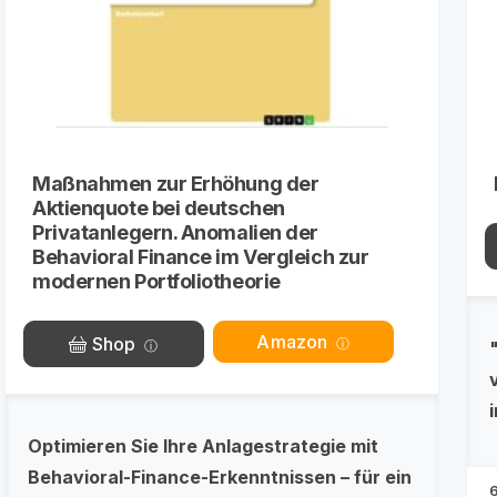
Maßnahmen zur Erhöhung der
Aktienquote bei deutschen
Privatanlegern. Anomalien der
Behavioral Finance im Vergleich zur
modernen Portfoliotheorie
Amazon
Shop
Optimieren Sie Ihre Anlagestrategie mit
Behavioral-Finance-Erkenntnissen – für ein