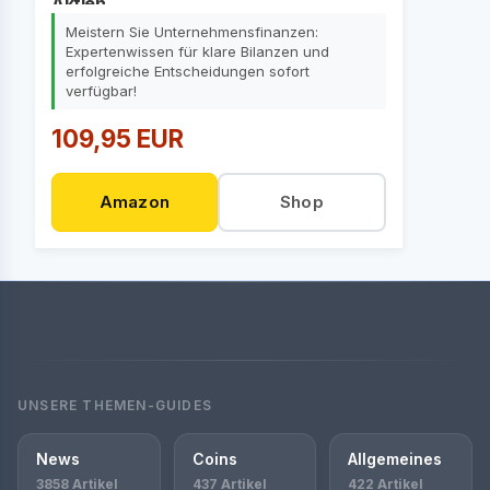
Aktien
Meistern Sie Unternehmensfinanzen:
Expertenwissen für klare Bilanzen und
erfolgreiche Entscheidungen sofort
verfügbar!
109,95 EUR
Amazon
Shop
UNSERE THEMEN-GUIDES
News
Coins
Allgemeines
3858 Artikel
437 Artikel
422 Artikel