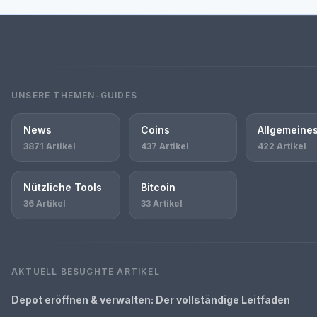
UNSERE THEMEN-GUIDES
News
Coins
Allgemeine
3871 Artikel
437 Artikel
422 Artikel
Nützliche Tools
Bitcoin
36 Artikel
33 Artikel
AKTUELL BESUCHTE ARTIKEL
Depot eröffnen & verwalten: Der vollständige Leitfaden