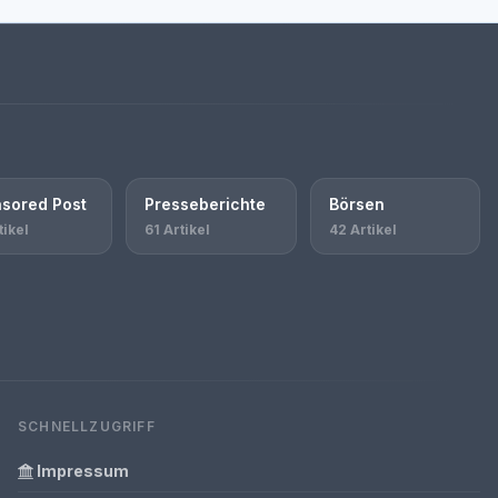
sored Post
Presseberichte
Börsen
tikel
61 Artikel
42 Artikel
SCHNELLZUGRIFF
Impressum