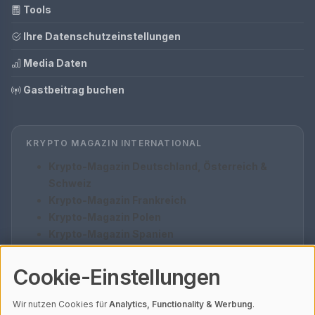
Tools
Ihre Datenschutzeinstellungen
Media Daten
Gastbeitrag buchen
KRYPTO MAGAZIN INTERNATIONAL
Krypto-Magazin Deutschland, Österreich &
Schweiz
Krypto-Magazin Frankreich
Krypto-Magazin Polen
Krypto-Magazin Spanien
Krypto-Magazin Italien
Krypto-Magazin Türkei
Cookie-Einstellungen
Wir nutzen Cookies für
Analytics, Functionality & Werbung
.