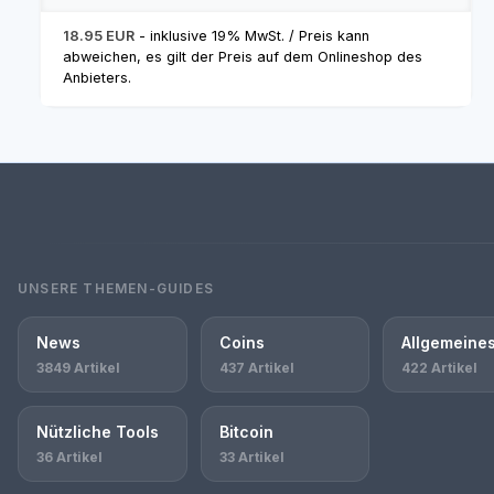
18.95 EUR
- inklusive 19% MwSt. / Preis kann
abweichen, es gilt der Preis auf dem Onlineshop des
Anbieters.
UNSERE THEMEN-GUIDES
News
Coins
Allgemeine
3849 Artikel
437 Artikel
422 Artikel
Nützliche Tools
Bitcoin
36 Artikel
33 Artikel