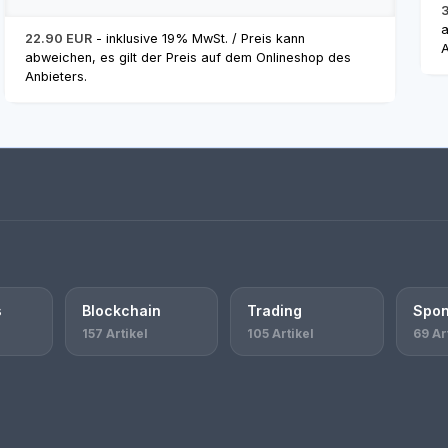
a
22.90 EUR
- inklusive 19% MwSt. / Preis kann
A
abweichen, es gilt der Preis auf dem Onlineshop des
Anbieters.
s
Blockchain
Trading
Spon
157 Artikel
105 Artikel
69 Ar