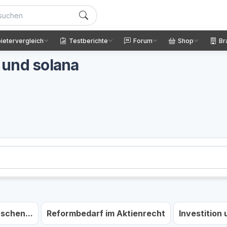
ietervergleich
Testberichte
Forum
Shop
Br
 und solana
schen...
Reformbedarf im Aktienrecht
Investition u