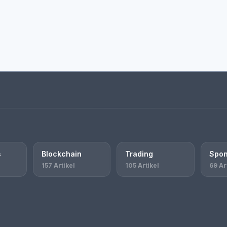
s
Blockchain
Trading
Spon
157 Artikel
105 Artikel
69 Ar