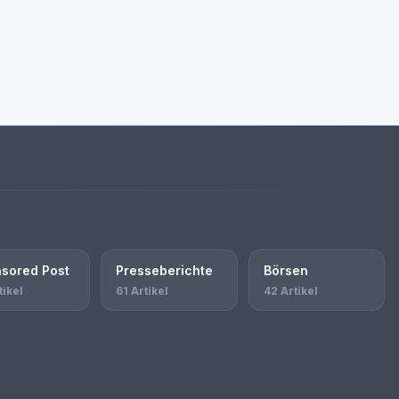
sored Post
Presseberichte
Börsen
tikel
61 Artikel
42 Artikel