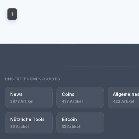
1
UNSERE THEMEN-GUIDES
News
Coins
Allgemeine
3873 Artikel
437 Artikel
422 Artikel
Nützliche Tools
Bitcoin
36 Artikel
33 Artikel