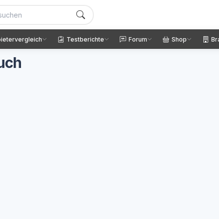
ietervergleich
Testberichte
Forum
Shop
Br
uch