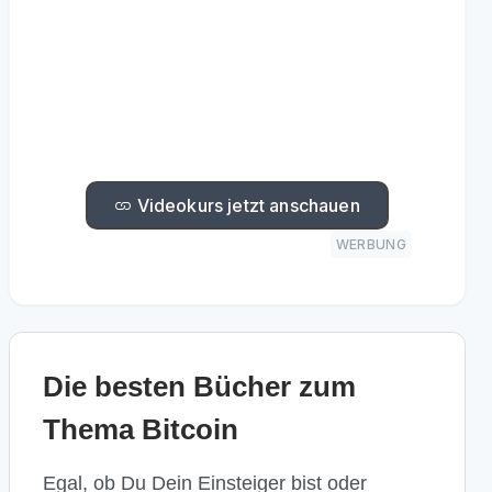
Ihres Portfolios. Über 40 Videos
mit über 5 Stunden
Expertenwissen!
Ein Muss für
jeden Krypto Investor!
Videokurs jetzt anschauen
WERBUNG
Die besten Bücher zum
Thema Bitcoin
Egal, ob Du Dein Einsteiger bist oder