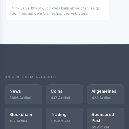
* inklusive 19% MwSt. / Preis kann abweichen, es gilt
der Preis auf dem Onlineshop des Anbieters.
UNSERE THEMEN-GUIDES
News
Coins
Allgemeines
3866 Artikel
437 Artikel
422 Artikel
Blockchain
Trading
Sponsored
Post
157 Artikel
105 Artikel
69 Artikel