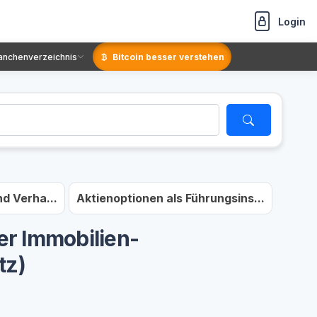
Login
anchenverzeichnis
Bitcoin besser verstehen
d Verha...
Aktienoptionen als Führungsins...
er Immobilien-
tz)