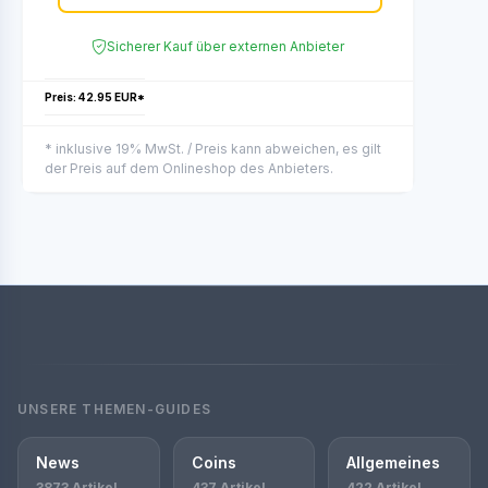
Sicherer Kauf über externen Anbieter
Preis: 42.95 EUR*
* inklusive 19% MwSt. / Preis kann abweichen, es gilt
der Preis auf dem Onlineshop des Anbieters.
UNSERE THEMEN-GUIDES
News
Coins
Allgemeines
3873 Artikel
437 Artikel
422 Artikel