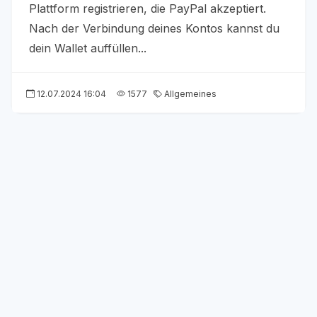
Plattform registrieren, die PayPal akzeptiert.
Nach der Verbindung deines Kontos kannst du
dein Wallet auffüllen...
12.07.2024 16:04
1577
Allgemeines