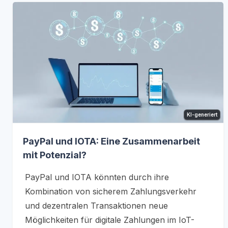
KI-generiert
PayPal und IOTA: Eine Zusammenarbeit
mit Potenzial?
PayPal und IOTA könnten durch ihre
Kombination von sicherem Zahlungsverkehr
und dezentralen Transaktionen neue
Möglichkeiten für digitale Zahlungen im IoT-