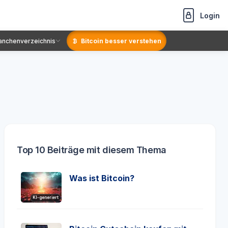
Login
anchenverzeichnis
Bitcoin besser verstehen
Top 10 Beiträge mit diesem Thema
Was ist Bitcoin?
KI-generiert