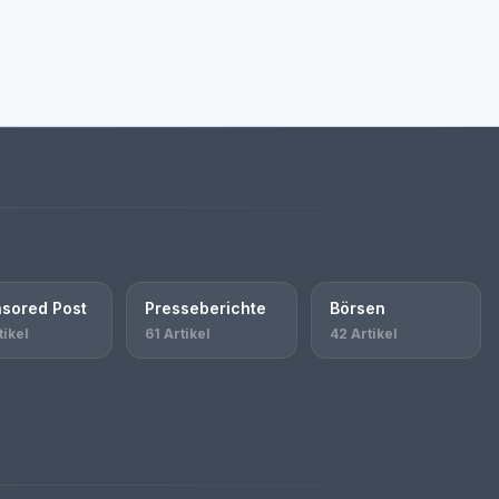
sored Post
Presseberichte
Börsen
tikel
61 Artikel
42 Artikel