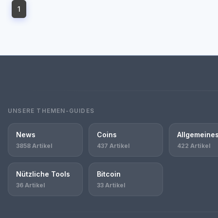
1
UNSERE THEMEN-GUIDES
News
Coins
Allgemeine
3858 Artikel
437 Artikel
422 Artikel
Nützliche Tools
Bitcoin
36 Artikel
33 Artikel