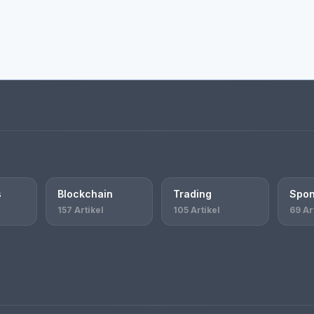
s
Blockchain
Trading
Spon
157 Artikel
105 Artikel
69 Ar