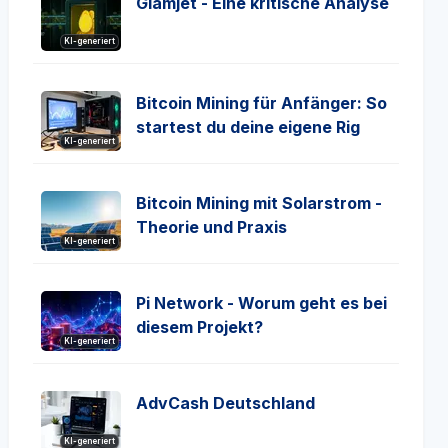
Glamjet - Eine kritische Analyse
KI-generiert
Bitcoin Mining für Anfänger: So
startest du deine eigene Rig
KI-generiert
Bitcoin Mining mit Solarstrom -
Theorie und Praxis
KI-generiert
Pi Network - Worum geht es bei
diesem Projekt?
KI-generiert
AdvCash Deutschland
KI-generiert