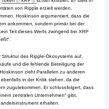
n
Token
XRP
scharf kritisiert. Er stellt in
itäten von Ripple erzielt werden,
mmen. Hoskinson argumentiert, dass die
ern ankommen, sondern primär bei der
kein Teil dieses Werts zwingend bei XRP
eßt".
r Struktur des Ripple-Ökosystems auf,
äufe und die fehlende Beteiligung der
oskinson zieht Parallelen zu anderen
benfalls in der Kritik stehen, da die
ern zugutekommen. Er schlussfolgert, dass
einem zentralen Unternehmen" gibt,
Handelsinstrument erhalten.