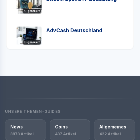
KI-generiert
AdvCash Deutschland
KI-generiert
UNSERE THEMEN-GUIDES
News
Coins
Allgemeines
3873 Artikel
437 Artikel
422 Artikel