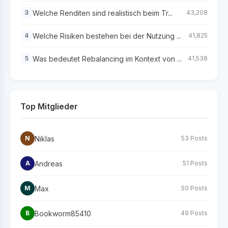
Welche Renditen sind realistisch beim Tr...
3
43,208
Welche Risiken bestehen bei der Nutzung ...
4
41,825
Was bedeutet Rebalancing im Kontext von ...
5
41,538
Top Mitglieder
Niklas
N
53 Posts
Andreas
A
51 Posts
Max
M
50 Posts
Bookworm85410
B
49 Posts