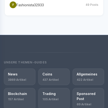
Fashionista32933
F
49 Posts
UNSERE THEMEN-GUIDES
News
Coins
Allgemeines
3869 Artikel
437 Artikel
422 Artikel
Blockchain
Trading
Sponsored
Post
157 Artikel
105 Artikel
69 Artikel