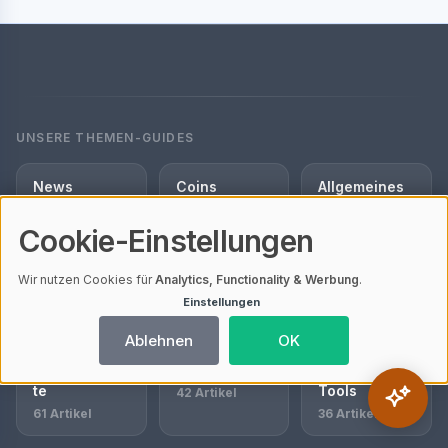
UNSERE THEMEN-GUIDES
News
Coins
Allgemeines
3858 Artikel
437 Artikel
422 Artikel
Cookie-Einstellungen
Blockchain
Trading
Sponsored
Wir nutzen Cookies für
Analytics, Functionality & Werbung
.
Post
157 Artikel
105 Artikel
Einstellungen
69 Artikel
Ablehnen
OK
Presseberich
Börsen
Nützliche
te
Tools
42 Artikel
61 Artikel
36 Artikel