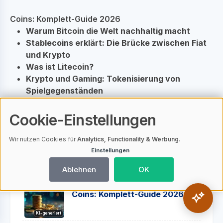
Coins: Komplett-Guide 2026
Warum Bitcoin die Welt nachhaltig macht
Stablecoins erklärt: Die Brücke zwischen Fiat
und Krypto
Was ist Litecoin?
Krypto und Gaming: Tokenisierung von
Spielgegenständen
Was ist Freicoin?
Was ist Omisego OMG?
Cookie-Einstellungen
Wir nutzen Cookies für
Analytics, Functionality & Werbung
.
Einstellungen
Ähnliche Artikel
Ablehnen
OK
Coins: Komplett-Guide 2026
KI-generiert