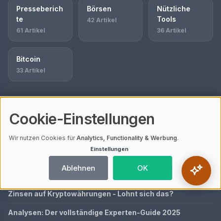
Presseberich
Börsen
Nützliche
te
Tools
42 Artikel
61 Artikel
36 Artikel
Bitcoin
33 Artikel
Cookie-Einstellungen
AKTUELL BESUCHTE ARTIKEL
Was ist EcoCoin?
Wir nutzen Cookies für
Analytics, Functionality & Werbung
.
Einstellungen
Depot eröffnen & verwalten: Der vollständige Leitfaden
Ablehnen
OK
Bitcoin Spot ETF Bedeutung
Zinsen auf Kryptowährungen - Lohnt sich das?
Analysen: Der vollständige Experten-Guide 2025