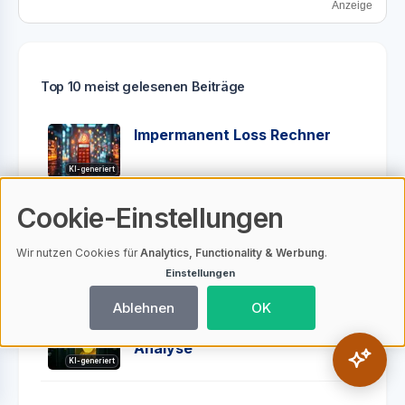
Anzeige
Top 10 meist gelesenen Beiträge
Impermanent Loss Rechner
KI-generiert
Cookie-Einstellungen
Bitcoin Mining für Anfänger:
So startest du deine eigene
Wir nutzen Cookies für
Analytics, Functionality & Werbung
.
KI-generiert
Rig
Einstellungen
Ablehnen
OK
Glamjet - Eine kritische
Analyse
KI-generiert