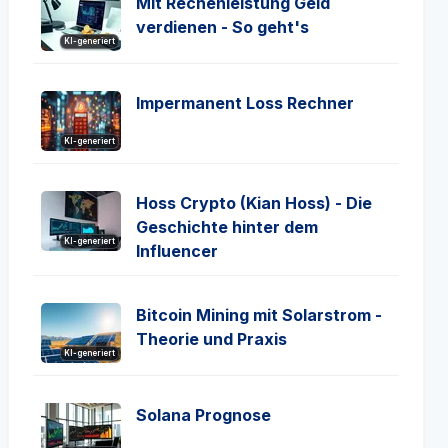
Mit Rechenleistung Geld
verdienen - So geht's
KI-generiert
Impermanent Loss Rechner
KI-generiert
Hoss Crypto (Kian Hoss) - Die
Geschichte hinter dem
KI-generiert
Influencer
Bitcoin Mining mit Solarstrom -
Theorie und Praxis
KI-generiert
Solana Prognose