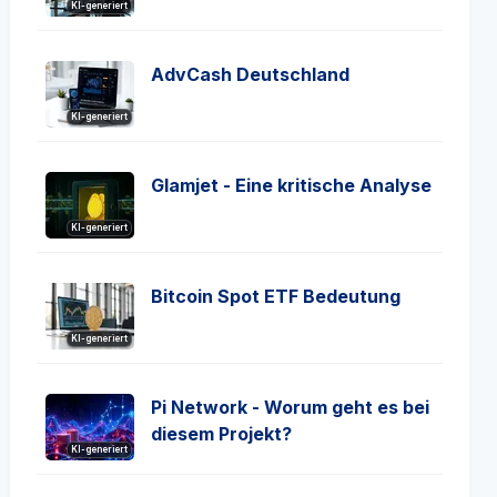
KI-generiert
AdvCash Deutschland
KI-generiert
Glamjet - Eine kritische Analyse
KI-generiert
Bitcoin Spot ETF Bedeutung
KI-generiert
Pi Network - Worum geht es bei
diesem Projekt?
KI-generiert