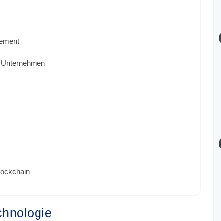
gement
ür Unternehmen
lockchain
chnologie