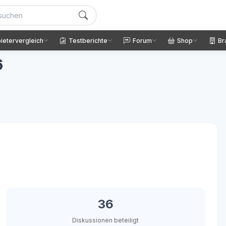
ietervergleich
Testberichte
Forum
Shop
Br
6
36
Diskussionen beteiligt