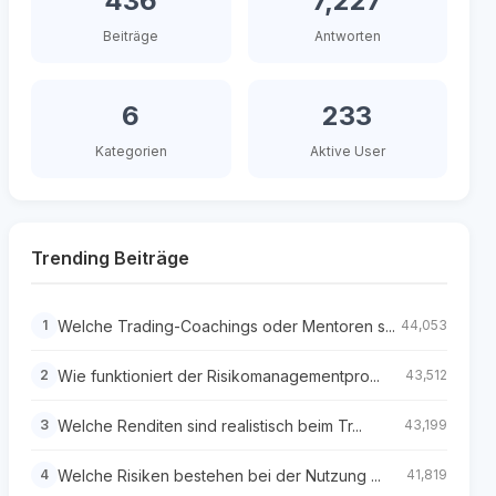
436
7,227
Beiträge
Antworten
6
233
Kategorien
Aktive User
Trending Beiträge
Welche Trading-Coachings oder Mentoren s...
1
44,053
Wie funktioniert der Risikomanagementpro...
2
43,512
Welche Renditen sind realistisch beim Tr...
3
43,199
Welche Risiken bestehen bei der Nutzung ...
4
41,819