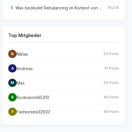
Was bedeutet Rebalancing im Kontext von ...
5
41,535
Top Mitglieder
Niklas
N
53 Posts
Andreas
A
51 Posts
Max
M
50 Posts
Bookworm85410
B
49 Posts
Fashionista32933
F
49 Posts