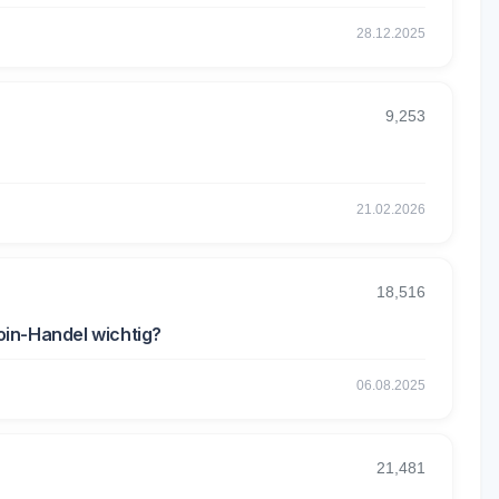
28.12.2025
9,253
21.02.2026
18,516
oin-Handel wichtig?
06.08.2025
21,481