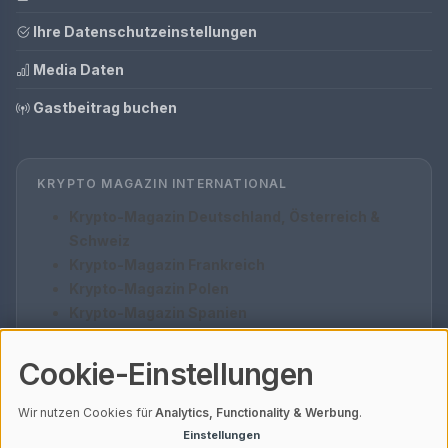
Ihre Datenschutzeinstellungen
Media Daten
Gastbeitrag buchen
KRYPTO MAGAZIN INTERNATIONAL
Krypto-Magazin Deutschland, Österreich &
Schweiz
Krypto-Magazin Frankreich
Krypto-Magazin Polen
Krypto-Magazin Spanien
Krypto-Magazin Italien
Krypto-Magazin Türkei
Cookie-Einstellungen
Wir nutzen Cookies für
Analytics, Functionality & Werbung
.
Einstellungen