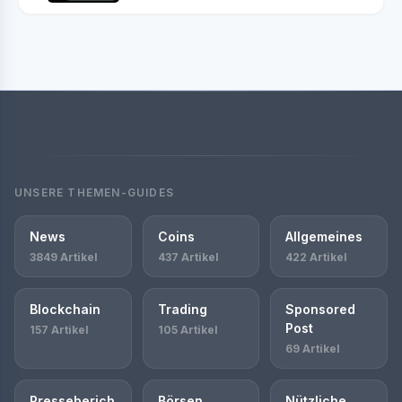
UNSERE THEMEN-GUIDES
News
Coins
Allgemeines
3849 Artikel
437 Artikel
422 Artikel
Blockchain
Trading
Sponsored
Post
157 Artikel
105 Artikel
69 Artikel
Presseberich
Börsen
Nützliche