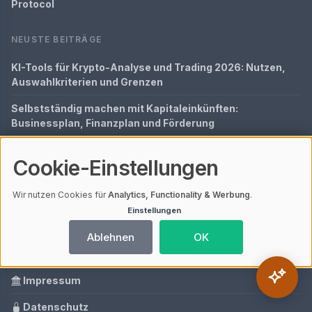
Protocol
NEUSTE BEITRÄGE
KI-Tools für Krypto-Analyse und Trading 2026: Nutzen,
Auswahlkriterien und Grenzen
Selbstständig machen mit Kapitaleinkünften:
Businessplan, Finanzplan und Förderung
Finanzen im Griff: Der Experten-Guide 2025
Cookie-Einstellungen
Szene verstehen: Der vollständige Experten-Guide
Wir nutzen Cookies für
Analytics, Functionality & Werbung
.
Donald Trump und sein Einfluss auf den Krypto-Markt:
Einstellungen
Zwischen Hype, Politik und Milliardengewinnen
Ablehnen
OK
SCHNELLZUGRIFF
Impressum
Datenschutz