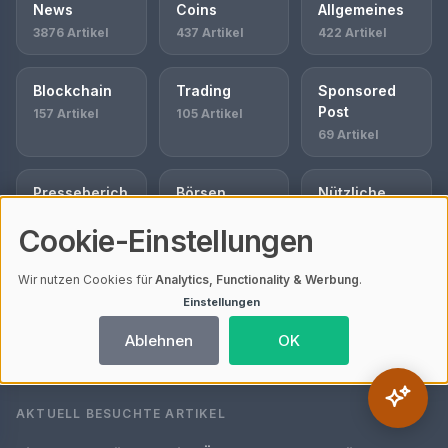
News
Coins
Allgemeines
3876 Artikel
437 Artikel
422 Artikel
Blockchain
Trading
Sponsored
Post
157 Artikel
105 Artikel
69 Artikel
Presseberich
Börsen
Nützliche
te
Tools
42 Artikel
Cookie-Einstellungen
61 Artikel
36 Artikel
Wir nutzen Cookies für
Analytics, Functionality & Werbung
.
Bitcoin
Einstellungen
33 Artikel
Ablehnen
OK
AKTUELL BESUCHTE ARTIKEL