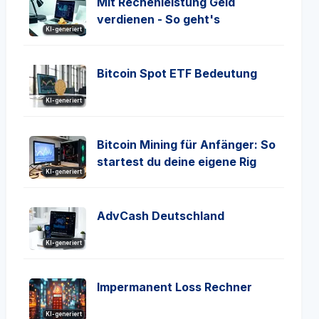
Mit Rechenleistung Geld
verdienen - So geht's
KI-generiert
Bitcoin Spot ETF Bedeutung
KI-generiert
Bitcoin Mining für Anfänger: So
startest du deine eigene Rig
KI-generiert
AdvCash Deutschland
KI-generiert
Impermanent Loss Rechner
KI-generiert