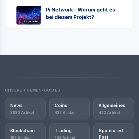
Pi Network - Worum geht es
bei diesem Projekt?
KI-generiert
UNSERE THEMEN-GUIDES
News
Coins
Allgemeines
3880 Artikel
437 Artikel
422 Artikel
Blockchain
Trading
Sponsored
Post
157 Artikel
105 Artikel