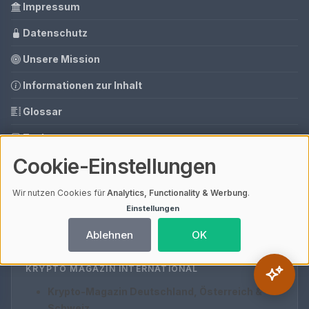
Impressum
Datenschutz
Unsere Mission
Informationen zur Inhalt
Glossar
Tools
Cookie-Einstellungen
Ihre Datenschutzeinstellungen
Media Daten
Wir nutzen Cookies für
Analytics, Functionality & Werbung
.
Einstellungen
Gastbeitrag buchen
Ablehnen
OK
KRYPTO MAGAZIN INTERNATIONAL
Krypto-Magazin Deutschland, Österreich &
Schweiz