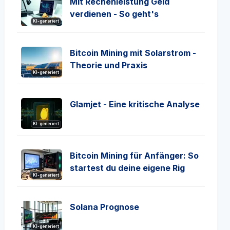
Mit Rechenleistung Geld
verdienen - So geht's
KI-generiert
Bitcoin Mining mit Solarstrom -
Theorie und Praxis
KI-generiert
Glamjet - Eine kritische Analyse
KI-generiert
Bitcoin Mining für Anfänger: So
startest du deine eigene Rig
KI-generiert
Solana Prognose
KI-generiert