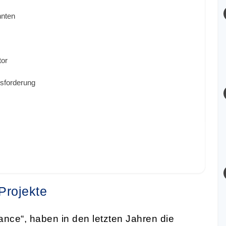
nnten
tor
usforderung
Projekte
nance“, haben in den letzten Jahren die