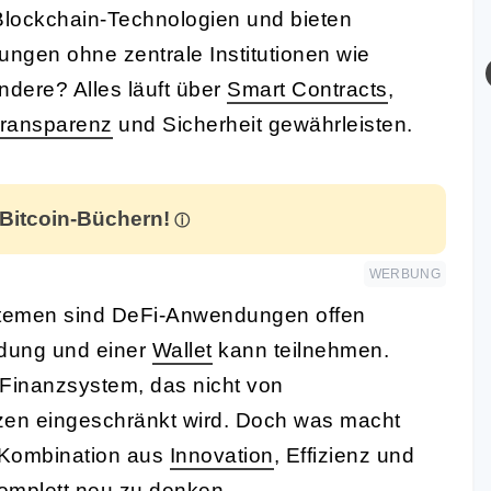
 Blockchain-Technologien und bieten
tungen ohne zentrale Institutionen wie
dere? Alles läuft über
Smart Contracts
,
ransparenz
und Sicherheit gewährleisten.
 Bitcoin-Büchern!
WERBUNG
ystemen sind DeFi-Anwendungen offen
ndung und einer
Wallet
kann teilnehmen.
 Finanzsystem, das nicht von
zen eingeschränkt wird. Doch was macht
e Kombination aus
Innovation
, Effizienz und
komplett neu zu denken.