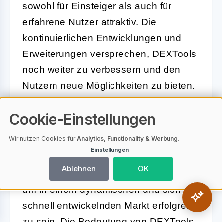
sowohl für Einsteiger als auch für
erfahrene Nutzer attraktiv. Die
kontinuierlichen Entwicklungen und
Erweiterungen versprechen, DEXTools
noch weiter zu verbessern und den
Nutzern neue Möglichkeiten zu bieten.
Zusammengefasst ist DEXTools ein
Cookie-Einstellungen
unverzichtbares Werkzeug für alle, die
Wir nutzen Cookies für
Analytics, Functionality & Werbung
.
im DeFi-Bereich aktiv sind. Es bietet
Einstellungen
nicht nur Echtzeit-Einblicke in Krypto-
Ablehnen
OK
Assets, sondern auch die Werkzeuge,
um in einem dynamischen und sich
schnell entwickelnden Markt erfolgreich
zu sein. Die Bedeutung von DEXTools