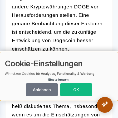
andere Kryptowährungen DOGE vor
Herausforderungen stellen. Eine
genaue Beobachtung dieser Faktoren
ist entscheidend, um die zukünftige
Entwicklung von Dogecoin besser
einschätzen zu können.
Cookie-Einstellungen
Dogecoin Kursentwicklung:
Wir nutzen Cookies für
Analytics, Functionality & Werbung
.
Expertenmeinungen und
Einstellungen
Szenarioanalysen
Ablehnen
OK
Die
Dogecoin Kursentwicklung
ist ein
heiß diskutiertes Thema, insbesondere
wenn es um die Einschätzungen von