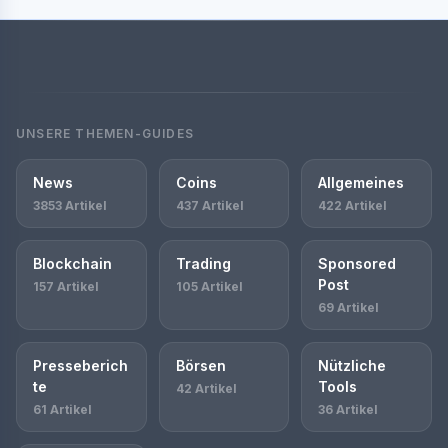
UNSERE THEMEN-GUIDES
News
Coins
Allgemeines
3853 Artikel
437 Artikel
422 Artikel
Blockchain
Trading
Sponsored
Post
157 Artikel
105 Artikel
69 Artikel
Presseberich
Börsen
Nützliche
te
Tools
42 Artikel
61 Artikel
36 Artikel