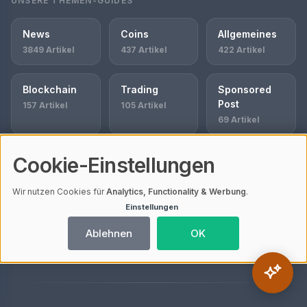
UNSERE THEMEN-GUIDES
News
Coins
Allgemeines
3849 Artikel
437 Artikel
422 Artikel
Blockchain
Trading
Sponsored
Post
157 Artikel
105 Artikel
69 Artikel
Cookie-Einstellungen
Presseberich
Börsen
Nützliche
te
Tools
42 Artikel
60 Artikel
36 Artikel
Wir nutzen Cookies für
Analytics, Functionality & Werbung
.
Einstellungen
Bitcoin
Ablehnen
OK
33 Artikel