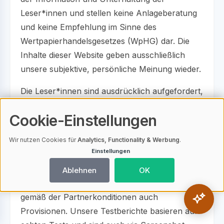
Leser*innen und stellen keine Anlageberatung
und keine Empfehlung im Sinne des
Wertpapierhandelsgesetzes (WpHG) dar. Die
Inhalte dieser Website geben ausschließlich
unsere subjektive, persönliche Meinung wieder.
Die Leser*innen sind ausdrücklich aufgefordert,
sich zu den Inhalten dieser Website eine eigene
Cookie-Einstellungen
Meinung zu bilden und sich professionell und
unabhängig beraten zu lassen, bevor sie
Wir nutzen Cookies für
Analytics, Functionality & Werbung
.
konkrete Anlageentscheidungen treffen.
Einstellungen
Wir berichten über Erfahrungswerte mit
Ablehnen
OK
entsprechenden Anbietern und erhalten hierfür
gemäß der Partnerkonditionen auch
Provisionen. Unsere Testberichte basieren auf