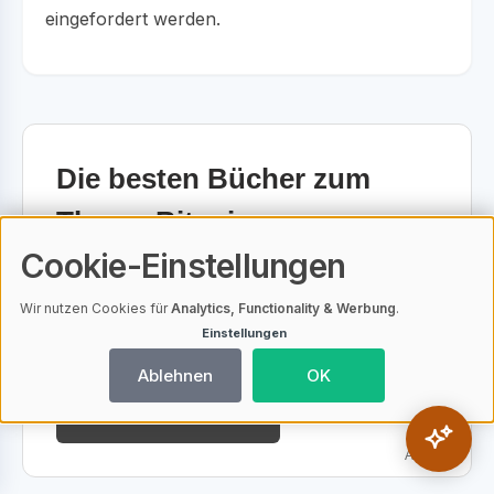
eingefordert werden.
Die besten Bücher zum
Thema Bitcoin
Cookie-Einstellungen
Egal, ob Du Dein Einsteiger bist oder
Dein Fachwissen vertiefen möchtest -
Wir nutzen Cookies für
Analytics, Functionality & Werbung
.
Einstellungen
die richtige Literatur gibt es bei Amazon!
Ablehnen
OK
Jetzt mehr erfahren
Anzeige